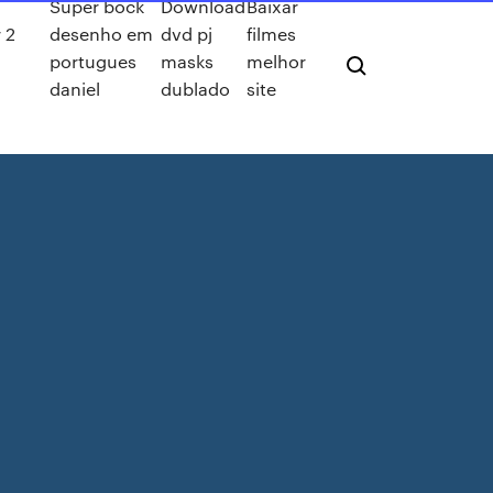
Super bock
Download
Baixar
 2
desenho em
dvd pj
filmes
portugues
masks
melhor
daniel
dublado
site